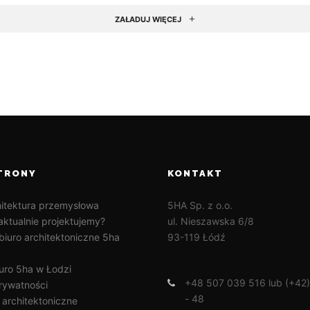
ZAŁADUJ WIĘCEJ
TRONY
KONTAKT
hitektura przemysłowa
5HA Sp. z o.o.
aktualnie projektujemy?
ul. Nieszawska 6/8
biuro architektoniczne 5ha
93-119 Łódź
iuro 5ha w Łodzi
+48 507 039 516 lub (+42)
prywatności
- 48
 architektoniczne