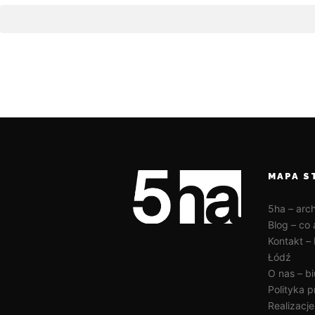
MAPA S
5ha – arc
Blog – co 
Kontakt – 
Łódź
O nas – b
Polityka 
Realizacje